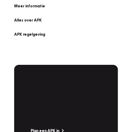
Meer informatie
Alles over APK
APK regelgeving
APK Keuring bij
Vakgarage!
Is het weer tijd voor de jaarlijkse APK? Ga
snel naar Vakgarage bij u in de buurt, en ga
zonder zorgen de weg op!
Plan een APK in