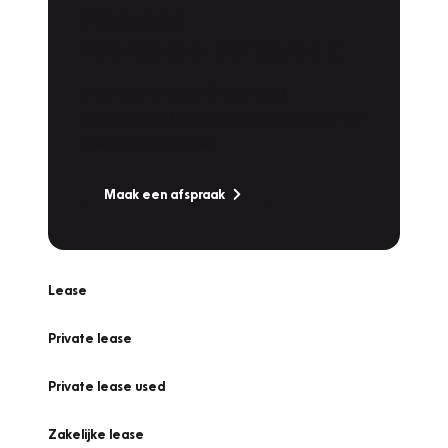
Plan een
Werkplaatsafspraak
Is uw auto toe aan Onderhoud,
Bandenwissel of een Vakantiecheck? Plan
online een afspraak!
Maak een afspraak
Lease
Private lease
Private lease used
Zakelijke lease