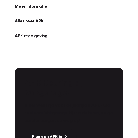
Meer informatie
Alles over APK
APK regelgeving
APK Keuring bij
Vakgarage!
Is het weer tijd voor de jaarlijkse APK? Ga
snel naar Vakgarage bij u in de buurt, en ga
zonder zorgen de weg op!
Plan een APK in