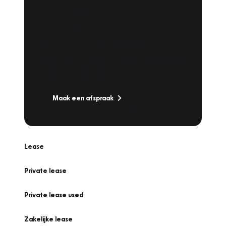
Plan een
Werkplaatsafspraak
Is uw auto toe aan Onderhoud,
Bandenwissel of een Vakantiecheck? Plan
online een afspraak!
Maak een afspraak
Lease
Private lease
Private lease used
Zakelijke lease