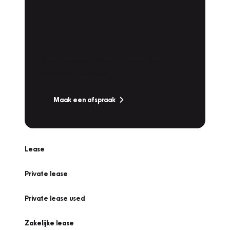
Plan een
Werkplaatsafspraak
Is uw auto toe aan Onderhoud,
Bandenwissel of een Vakantiecheck? Plan
online een afspraak!
Maak een afspraak
Lease
Private lease
Private lease used
Zakelijke lease