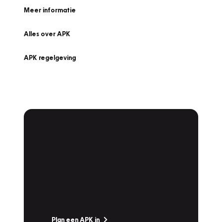
Meer informatie
Alles over APK
APK regelgeving
APK Keuring bij
Vakgarage!
Is het weer tijd voor de jaarlijkse APK? Ga
snel naar Vakgarage bij u in de buurt, en ga
zonder zorgen de weg op!
Plan een APK in