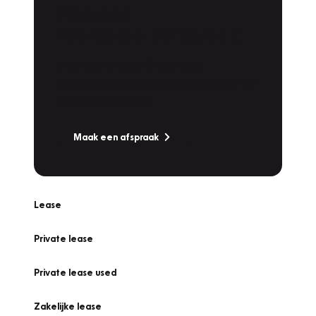
Plan een
Werkplaatsafspraak
Is uw auto toe aan Onderhoud,
Bandenwissel of een Vakantiecheck? Plan
online een afspraak!
Maak een afspraak
Lease
Private lease
Private lease used
Zakelijke lease