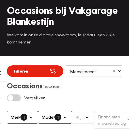
Occasions bij Vakgarage
Blankestijn
Welkom in onze digitale showroom, leuk dat u een kijkje
komt nemen.
Filteren
Occasions
1 resultaat
Vergelijken
Financieren
Merk
Model
Prijs
1
1
maandbedrag