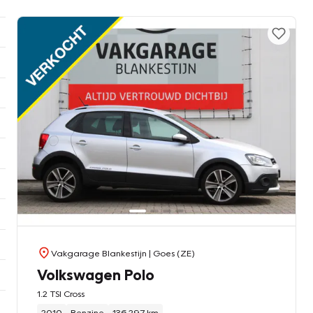
Vakgarage Blankestijn
| Goes (ZE)
Volkswagen Polo
1.2 TSI Cross
2010
Benzine
136.297 km