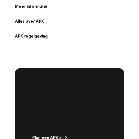
Meer informatie
Alles over APK
APK regelgeving
APK Keuring bij
Vakgarage!
Is het weer tijd voor de jaarlijkse APK? Ga
snel naar Vakgarage bij u in de buurt, en ga
zonder zorgen de weg op!
Plan een APK in