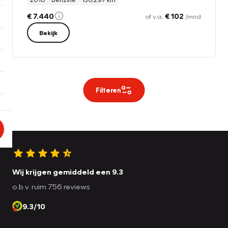
€ 7.440
€ 102
of v.a.
/mnd
Bekijk
Filteren
Wij krijgen gemiddeld een 9.3
o.b.v. ruim 756 reviews
9.3/10