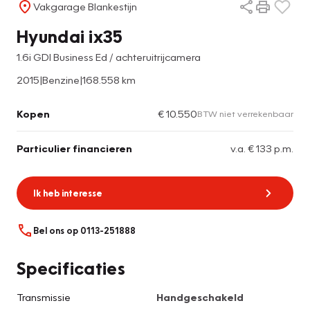
Vakgarage Blankestijn
Hyundai ix35
1.6i GDI Business Ed / achteruitrijcamera
2015
|
Benzine
|
168.558 km
Kopen
€ 10.550
BTW niet verrekenbaar
Particulier financieren
v.a. € 133 p.m.
Ik heb interesse
Bel ons op 0113-251888
Specificaties
Transmissie
Handgeschakeld