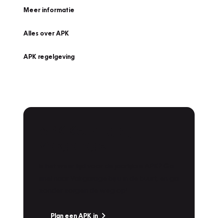
Meer informatie
Alles over APK
APK regelgeving
APK Keuring bij
Vakgarage!
Is het weer tijd voor de jaarlijkse APK? Ga
snel naar Vakgarage bij u in de buurt, en ga
zonder zorgen de weg op!
Plan een APK in