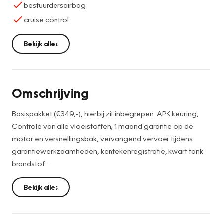
bestuurdersairbag
cruise control
Bekijk alles
Omschrijving
Basispakket (€349,-), hierbij zit inbegrepen: APK keuring,
Controle van alle vloeistoffen, 1 maand garantie op de
motor en versnellingsbak, vervangend vervoer tijdens
garantiewerkzaamheden, kentekenregistratie, kwart tank
brandstof.
Pluspakket (€599,-), Hierbij zit inbegrepen: APK keuring,
Bekijk alles
kleine onderhoudsbeurt, remcontrole, 3 maanden garantie
op de motor en de versnellingsbak, vervangend vervoer