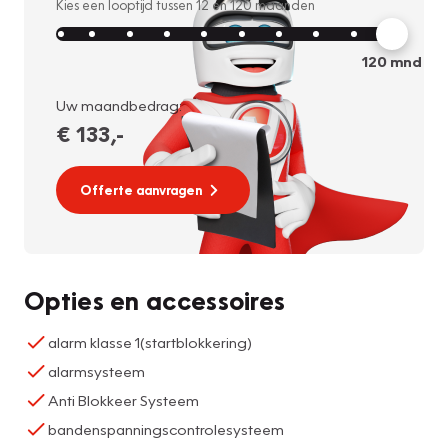
Kies een looptijd tussen
12
en
120
maanden
120
mnd
Uw maandbedrag:
€ 133
,-
Offerte aanvragen
Opties en accessoires
alarm klasse 1(startblokkering)
alarmsysteem
Anti Blokkeer Systeem
bandenspanningscontrolesysteem