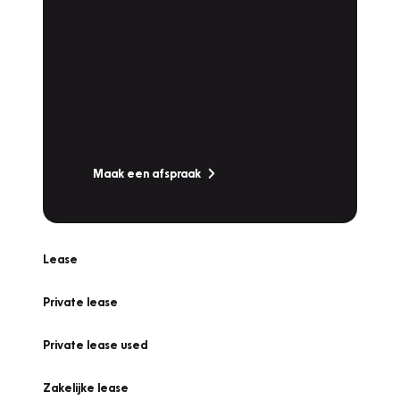
Plan een
Werkplaatsafspraak
Is uw auto toe aan Onderhoud,
Bandenwissel of een Vakantiecheck? Plan
online een afspraak!
Maak een afspraak
Lease
Private lease
Private lease used
Zakelijke lease