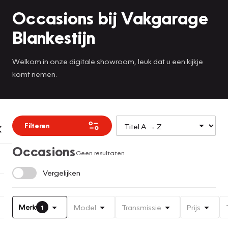
Occasions bij Vakgarage
Blankestijn
Welkom in onze digitale showroom, leuk dat u een kijkje
komt nemen.
Filteren
Occasions
Geen resultaten
Vergelijken
Merk
Model
Transmissie
Prijs
1