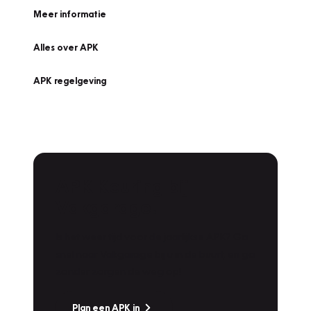
Meer informatie
Alles over APK
APK regelgeving
APK Keuring bij
Vakgarage!
Is het weer tijd voor de jaarlijkse APK? Ga
snel naar Vakgarage bij u in de buurt, en ga
zonder zorgen de weg op!
Plan een APK in