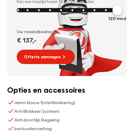
Kies een looptijd tussen
12
en
120
maanden
120
mnd
Uw maandbedrag:
€ 137
,-
Offerte aanvragen
Opties en accessoires
alarm klasse 1(startblokkering)
Anti Blokkeer Systeem
Anti doorSlip Regeling
bestuurdersairbag