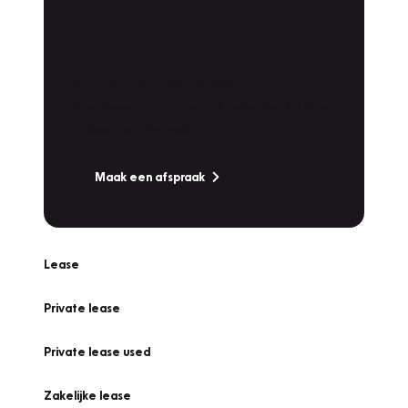
Plan een
Werkplaatsafspraak
Is uw auto toe aan Onderhoud,
Bandenwissel of een Vakantiecheck? Plan
online een afspraak!
Maak een afspraak
Lease
Private lease
Private lease used
Zakelijke lease