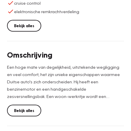
cruise control
elektronische remkrachtverdeling
Bekijk alles
Omschrijving
Een hoge mate van degelijkheid, uitstekende wegligging
en veel comfort; het zijn unieke eigenschappen waarmee
Duitse auto's zich onderscheiden. Hij heeft een
benzinemotor en een handgeschakelde
zesversnellingsbak. Een woon-werkritje wordt een
minivakantie in deze auto met z'n elektrisch bediende
glazen panorama dak en het heerlijk zachte lederen
Bekijk alles
interieur. Een goede zithouding is essentieel voor een fitte
rit. Daarom is deze auto uitgerust met comfortstoelen. Ook