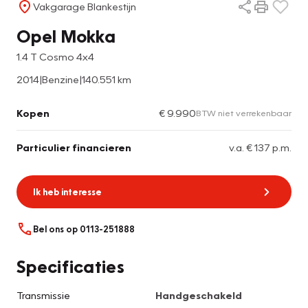
Vakgarage Blankestijn
Opel Mokka
1.4 T Cosmo 4x4
2014
|
Benzine
|
140.551 km
Kopen
€ 9.990
BTW niet verrekenbaar
Particulier financieren
v.a. € 137 p.m.
Ik heb interesse
Bel ons op 0113-251888
Specificaties
Transmissie
Handgeschakeld