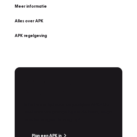
Meer informatie
Alles over APK
APK regelgeving
APK Keuring bij
Vakgarage!
Is het weer tijd voor de jaarlijkse APK? Ga
snel naar Vakgarage bij u in de buurt, en ga
zonder zorgen de weg op!
Plan een APK in